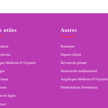
s utiles
Autres
tation
Boutique
tations
Espace client
que Médium et Voyante
Revues de presse
gie
Séances de médiumnité
tisme
Angélique Médium et Voyante
ions
Présentation Formation
e en ligne
tact