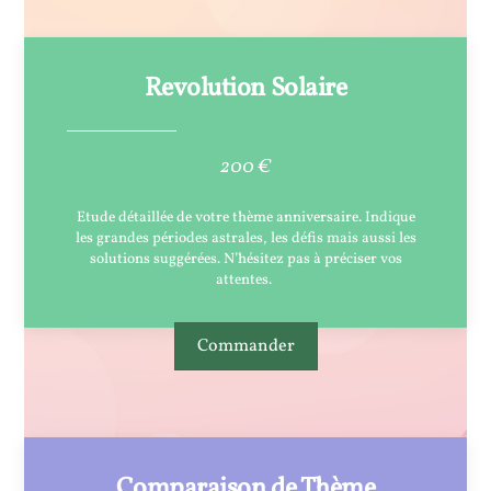
Revolution Solaire
200 €
Etude détaillée de votre thème anniversaire. Indique
les grandes périodes astrales, les défis mais aussi les
solutions suggérées. N’hésitez pas à préciser vos
attentes.
Commander
Comparaison de Thème