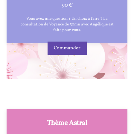
90 €
Vous avez une question ? Un choix à faire ? La
consultation de Voyance de 30mn avec Angélique est
faite pour vous.
Commander
Thème Astral