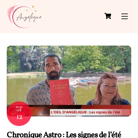
Skip
to
Men
content
2025
08
12
Chronique Astro : Les signes de l’été