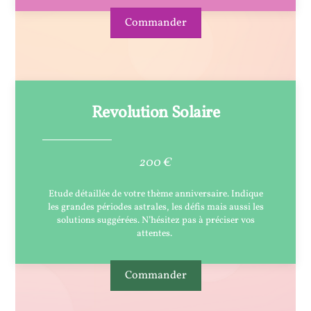
Commander
Revolution Solaire
200 €
Etude détaillée de votre thème anniversaire. Indique
les grandes périodes astrales, les défis mais aussi les
solutions suggérées. N’hésitez pas à préciser vos
attentes.
Commander