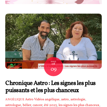
2025
08
09
Chronique Astro : Les signes les plus
puissants et les plus chanceux
Astro Vidéos
angélique
,
astro
,
astrologie
,
ANGÉLIQUE
astrologue
,
bélier
,
cancer
,
été 2025
,
les signes les plus chanceux
,