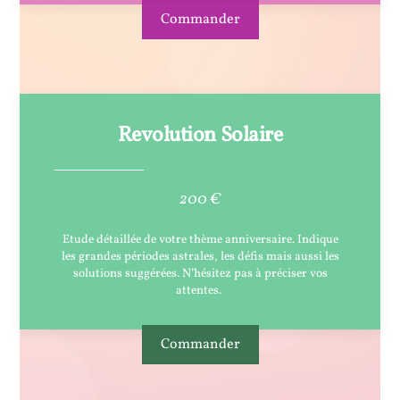
Commander
Revolution Solaire
200 €
Etude détaillée de votre thème anniversaire. Indique
les grandes périodes astrales, les défis mais aussi les
solutions suggérées. N’hésitez pas à préciser vos
attentes.
Commander